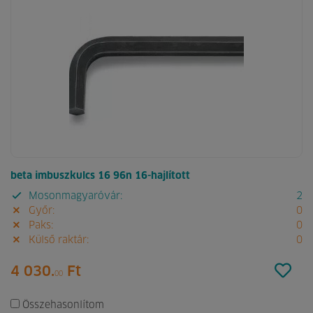
beta imbuszkulcs 16 96n 16-hajlított
Mosonmagyaróvár:
2
Győr:
0
Paks:
0
Külső raktár:
0
4 030.
Ft
00
Összehasonlítom