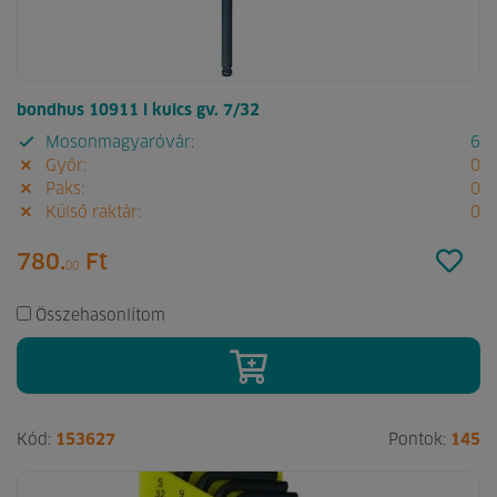
bondhus 10911 l kulcs gv. 7/32
Mosonmagyaróvár:
6
Győr:
0
Paks:
0
Külső raktár:
0
780.
Ft
00
Összehasonlítom
Kód:
153627
Pontok:
145