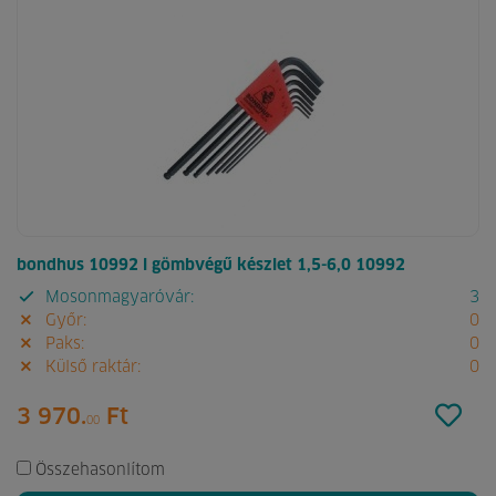
bondhus 10992 l gömbvégű készlet 1,5-6,0 10992
Mosonmagyaróvár:
3
Győr:
0
Paks:
0
Külső raktár:
0
3 970.
Ft
00
Összehasonlítom