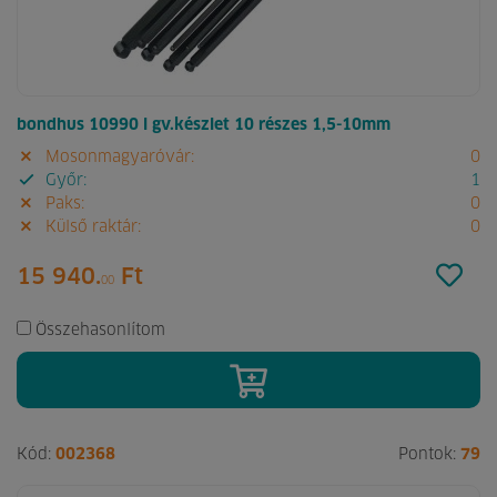
bondhus 10990 l gv.készlet 10 részes 1,5-10mm
Mosonmagyaróvár:
0
Győr:
1
Paks:
0
Külső raktár:
0
15 940.
Ft
00
Összehasonlítom
Kód:
002368
Pontok:
79