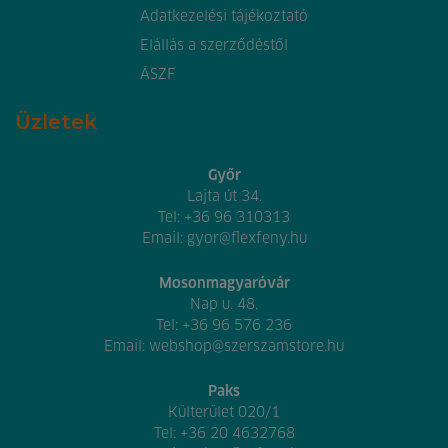
Adatkezelési tájékoztató
Elállás a szerződéstől
ÁSZF
Üzletek
Győr
Lajta út 34.
Tel:
+36 96 310313
Email:
gyor@flexfeny.hu
Mosonmagyaróvár
Nap u. 48.
Tel:
+36 96 576 236
Email:
webshop@szerszamstore.hu
Paks
Külterület 020/1
Tel:
+36 20 4632768