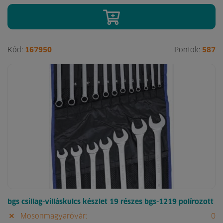
Kód:
167950
Pontok:
587
bgs csillag-villáskulcs készlet 19 részes bgs-1219 polírozott
Mosonmagyaróvár:
0