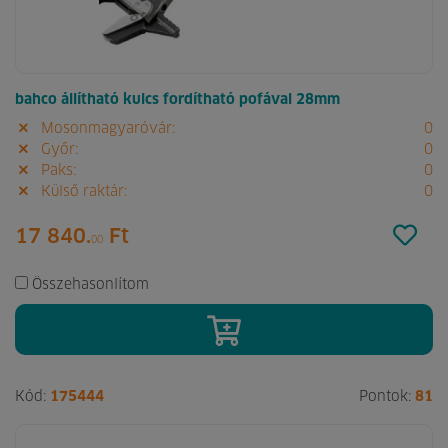
bahco állítható kulcs fordítható pofával 28mm
Mosonmagyaróvár:
0
Győr:
0
Paks:
0
Külső raktár:
0
17 840.
Ft
00
Összehasonlítom
Kód:
175444
Pontok:
81