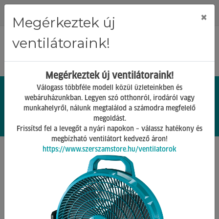
Regisztráció
Bejelentkezés
×
Megérkeztek új
ventilátoraink!
Megérkeztek új ventilátoraink!
Válogass többféle modell közül üzleteinkben és
webáruházunkban. Legyen szó otthonról, irodáról vagy
munkahelyről, nálunk megtalálod a számodra megfelelő
0.
Ft
megoldást.
00
0
0
Frissítsd fel a levegőt a nyári napokon – válassz hatékony és
megbízható ventilátort kedvező áron!
https://www.szerszamstore.hu/ventilatorok
Főoldal
Termékek
Kézi szerszámok
Csavarkulcsok, készletek
Vissza