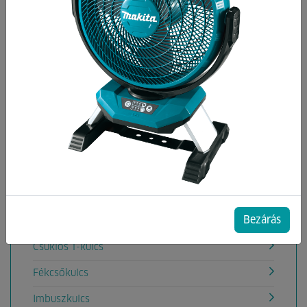
Kategóriák
Csavarkihajtók
Csillag-villáskulcs
Csillag-villáskulcs készletek
Csillagkulcs
Csillagkulcs készletek
Csőkulcs
Bezárás
Csőkulcs készlet
Csuklós T-kulcs
Fékcsőkulcs
Imbuszkulcs