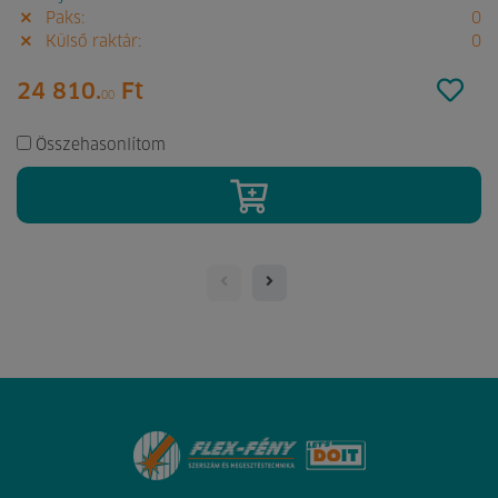
Paks:
0
Külső raktár:
0
24 810.
Ft
00
Összehasonlítom