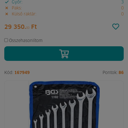
Győr:
3
Paks:
0
Külső raktár:
0
29 350.
Ft
00
Összehasonlítom
Kód:
167949
Pontok:
86