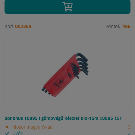
Kód:
002369
Pontok:
496
bondhus 10995 l gömbvégű készlet blx-15m 10995 15r
Mosonmagyaróvár:
0
Győr:
2