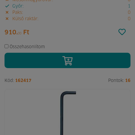
Mosonmagyaróvár:
0
Győr:
1
Paks:
0
Külső raktár:
0
910.
Ft
00
Összehasonlítom
Kód:
162417
Pontok:
16