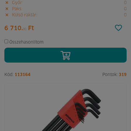
Győr:
0
Paks:
0
Külső raktár:
0
6 710.
Ft
00
Összehasonlítom
Kód:
113164
Pontok:
319