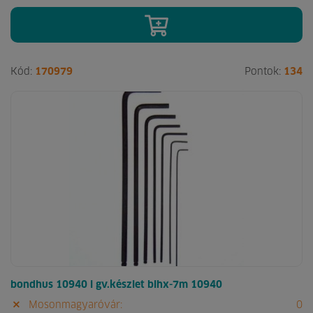
Kód:
170979
Pontok:
134
bondhus 10940 l gv.készlet blhx-7m 10940
Mosonmagyaróvár:
0