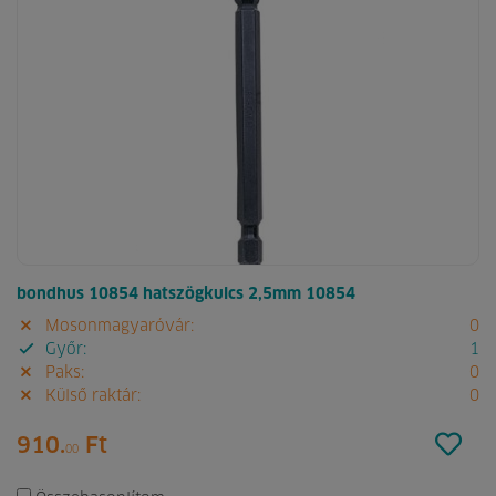
bondhus 10854 hatszögkulcs 2,5mm 10854
Mosonmagyaróvár:
0
Győr:
1
Paks:
0
Külső raktár:
0
910.
Ft
00