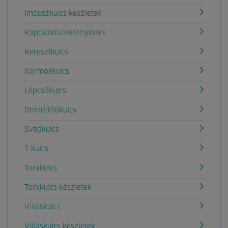
Imbuszkulcs készletek
Kapcsolószekrénykulcs
Keresztkulcs
Körmöskulcs
Lépcsőkulcs
Öninddítókulcs
Svédkulcs
T-kulcs
Torxkulcs
Torxkulcs készletek
Villáskulcs
Villáskulcs készletek