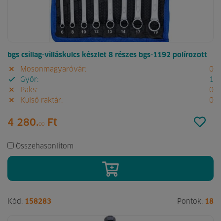
bgs csillag-villáskulcs készlet 8 részes bgs-1192 polírozott
Mosonmagyaróvár:
0
Győr:
1
Paks:
0
Külső raktár:
0
4 280.
Ft
00
Összehasonlítom
Kód:
158283
Pontok:
18