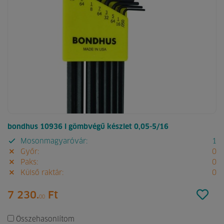
bondhus 10936 l gömbvégű készlet 0,05-5/16
Mosonmagyaróvár:
1
Győr:
0
Paks:
0
Külső raktár:
0
7 230.
Ft
00
Összehasonlítom