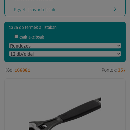
Egyéb csavarkulcsok
1325 db termék a listában
csak akciósak
Kód:
166881
Pontok:
357