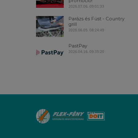
promóció!
2026.07.06. 09:01:33
Parázs és Füst - Country
grill
2026.06.05. 08:24:49
PastPay
2026.04.16. 09:35:20