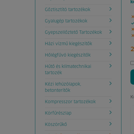
k
Gőztisztító tartozékok
Gyalugép tartozékok
Gyepszellőztető Tartozékok
Házi vízmű kiegészítők
2
Hőlégfűvó kiegészítők
Hűtő és klímatechnikai
tartozék
Kézi lehúzólapok,
betonterítők
K
Kompresszor tartozékok
Körfűrészlap
Köszörűkő