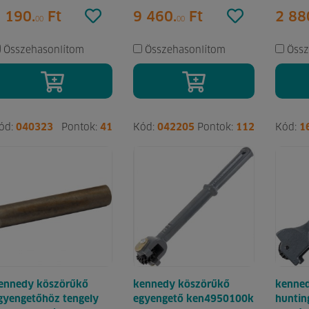
 190.
Ft
9 460.
Ft
2 88
00
00
Összehasonlítom
Összehasonlítom
Össz
ód:
040323
Pontok:
41
Kód:
042205
Pontok:
112
Kód:
1
ennedy köszörűkő
kennedy köszörűkő
kenned
gyengetőhöz tengely
egyengető ken4950100k
huntin