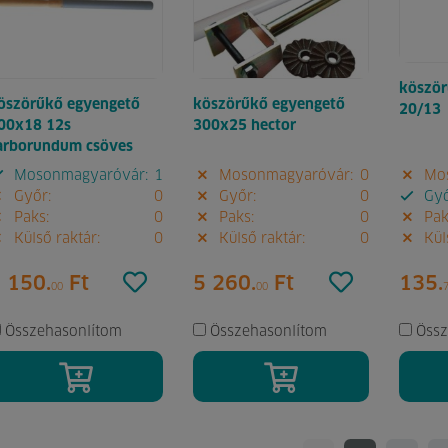
köször
öszörűkő egyengető
köszörűkő egyengető
20/13
00x18 12s
300x25 hector
arborundum csöves
Mosonmagyaróvár:
1
Mosonmagyaróvár:
0
Mos
Győr:
0
Győr:
0
Győ
Paks:
0
Paks:
0
Pak
Külső raktár:
0
Külső raktár:
0
Küls
 150.
Ft
5 260.
Ft
135.
00
00
Összehasonlítom
Összehasonlítom
Össz