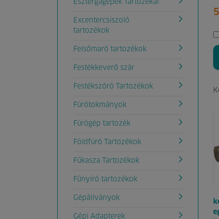
Esztergagépek Tartozékai
5
Excentercsiszoló
tartozékok
Felsőmaró tartozékok
Festékkeverő szár
Festékszóró Tartozékok
K
Fúrótokmányok
Fúrógép tartozék
Földfúró Tartozékok
Fűkasza Tartozékok
Fűnyíró tartozékok
Gépállványok
k
e
Gépi Adapterek