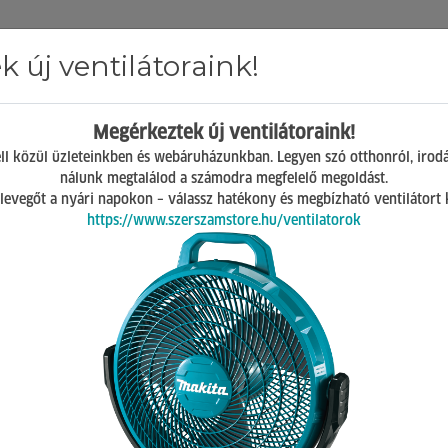
 új ventilátoraink!
Hírek
ÁSZF
GY.I.K.
Kapcsolat
Megérkeztek új ventilátoraink!
Mosonmagyaróvár
ll közül üzleteinkben és webáruházunkban. Legyen szó otthonról, irod
H-P 07:00-17:00
nálunk megtalálod a számodra megfelelő megoldást.
Sz 08:00-12:00
 a levegőt a nyári napokon – válassz hatékony és megbízható ventilátort
https://www.szerszamstore.hu/ventilatorok
örű tartozék
20 db termék a listában
csak akciósak