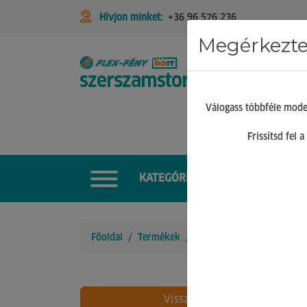
Hívjon minket:
+36 96 576 236
Megérkeztek
STIHL
Válogass többféle mode
Frissítsd fel
KATEGÓRIÁK
Főoldal
Termékek
Gépek tartozékai
Kösz
Vissza