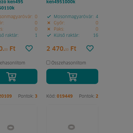
yzó ken495
ken4951000k
50110k
onmagyaróvár:
0
Mosonmagyaróvár:
4
r:
0
Győr:
0
s:
0
Paks:
0
ő raktár:
1
Külső raktár:
16
0.
Ft
2 470.
Ft
00
00
ehasonlítom
Összehasonlítom
20109
Pontok:
3
Kód:
019449
Pontok:
2