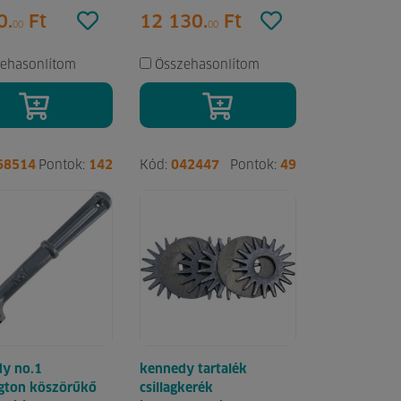
0.
Ft
12 130.
Ft
00
00
ehasonlítom
Összehasonlítom
68514
Pontok:
142
Kód:
042447
Pontok:
49
y no.1
kennedy tartalék
gton köszörűkő
csillagkerék