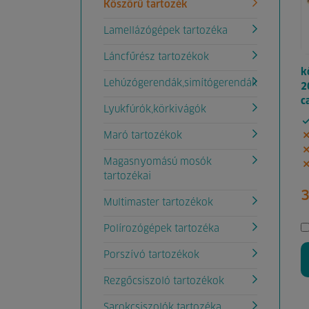
Köszörű tartozék
Lamellázógépek tartozéka
Láncfűrész tartozékok
k
Lehúzógerendák,simítógerendák
2
c
Lyukfúrók,körkivágók
Maró tartozékok
Magasnyomású mosók
tartozékai
3
Multimaster tartozékok
Polírozógépek tartozéka
Porszívó tartozékok
Rezgőcsiszoló tartozékok
Sarokcsiszolók tartozéka