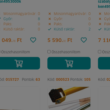
en4953000k
szabál
ken49
Mosonmagyaróvár:
0
Mosonmagyaróvár:
0
Mos
Győr:
8
Győr:
0
Győ
Paks:
0
Paks:
0
Pak
Külső raktár:
0
Külső raktár:
2
Küls
 049.
Ft
5 590.
Ft
7 11
78
00
Összehasonlítom
Összehasonlítom
Össz
ód:
015727
Pontok:
63
Kód:
000523
Pontok:
105
Kód:
0