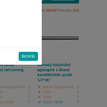
48598
Pontok:
58
Kód:
068267
Pontok:
243
Bezárás
áncfűrész
kennedy köszörűkő
öz tart.korong
egyengető 1,0karát
ken4960100k sp100
1/2"x6"
onmagyaróvár:
0
Mosonmagyaróvár:
0
r:
0
Győr:
0
s:
0
Paks:
0
ő raktár:
0
Külső raktár:
3