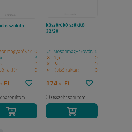
köszörűkő szűkítő
űkő szűkítő
32/20
onmagyaróvár:
0
Mosonmagyaróvár:
5
r:
3
Győr:
0
s:
0
Paks:
0
ő raktár:
0
Külső raktár:
0
Ft
124.
Ft
79
05
ehasonlítom
Összehasonlítom