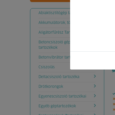
K
Ablaktisztítógép tartozék
Akkumulátorok, töltők
Aligátorfűrész Tartozékok
Betoncsiszoló gép
tartozékok
Betonvibrátor tartozékok
é
Csiszolás
9
Deltacsiszoló tartozéka
Drótkorongok
Egyenescsiszoló tartozékai
Egyéb géptartozékok