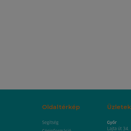
Oldaltérkép
Üzletek
Segítség
Győr
Lajta út 34.