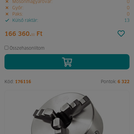
Mosonmagyaróvár:
0
Győr:
0
Paks:
0
Külső raktár:
13
166 360.
Ft
00
Összehasonlítom
Kód:
176116
Pontok:
6 322