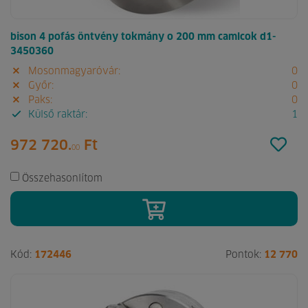
bison 4 pofás öntvény tokmány o 200 mm camlcok d1-
3450360
Mosonmagyaróvár:
0
Győr:
0
Paks:
0
Külső raktár:
1
972 720.
Ft
00
Összehasonlítom
Kód:
172446
Pontok:
12 770