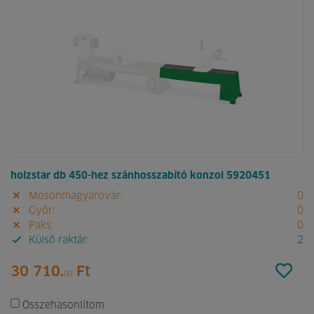
holzstar db 450-hez szánhosszabító konzol 5920451
Mosonmagyaróvár:
0
Győr:
0
Paks:
0
Külső raktár:
2
30 710.
Ft
00
Összehasonlítom