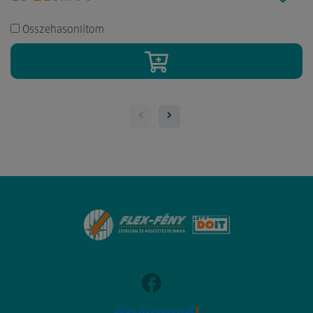
Összehasonlítom