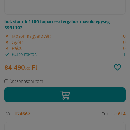
holzstar db 1100 faipari esztergához másoló egység
5931102
Mosonmagyaróvár:
0
Győr:
0
Paks:
0
Külső raktár:
1
84 490.
Ft
00
Összehasonlítom
Kód:
174667
Pontok:
614