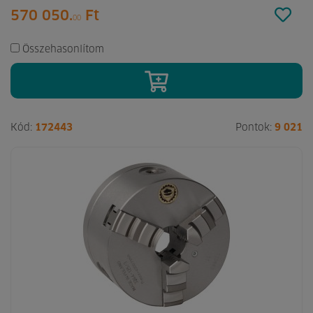
570 050.
Ft
00
Összehasonlítom
Kód:
172443
Pontok:
9 021