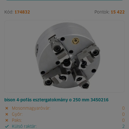
Kód:
174832
Pontok:
15 422
bison 4-pofás esztergatokmány o 250 mm 3450216
Mosonmagyaróvár:
0
Győr:
0
Paks:
0
Külső raktár:
2