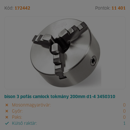
Kód:
172442
Pontok:
11 401
bison 3 pofás camlock tokmány 200mm d1-4 3450310
Mosonmagyaróvár:
0
Győr:
0
Paks:
0
Külső raktár:
1