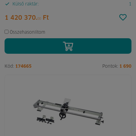
Külső raktár:
1
1 420 370.
Ft
00
Összehasonlítom
Kód:
174665
Pontok:
1 690