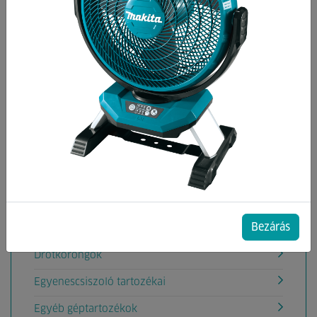
Kategóriák
Ablaktisztítógép tartozék
Akkumulátorok, töltők
Aligátorfűrész Tartozékok
Betoncsiszoló gép tartozékok
Betonvibrátor tartozékok
Csiszolás
Bezárás
Deltacsiszoló tartozéka
Drótkorongok
Egyenescsiszoló tartozékai
Egyéb géptartozékok