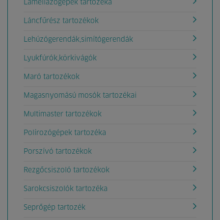
Lamellázógépek tartozéka
Láncfűrész tartozékok
Lehúzógerendák,simítógerendák
Lyukfúrók,körkivágók
Maró tartozékok
Magasnyomású mosók tartozékai
Multimaster tartozékok
Polírozógépek tartozéka
Porszívó tartozékok
Rezgőcsiszoló tartozékok
Sarokcsiszolók tartozéka
Seprőgép tartozék