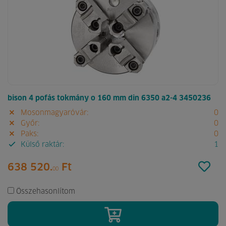
bison 4 pofás tokmány o 160 mm din 6350 a2-4 3450236
Mosonmagyaróvár:
0
Győr:
0
Paks:
0
Külső raktár:
1
638 520.
Ft
00
Összehasonlítom