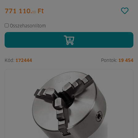
771 110.
Ft
00
Összehasonlítom
Kód:
172444
Pontok:
19 454