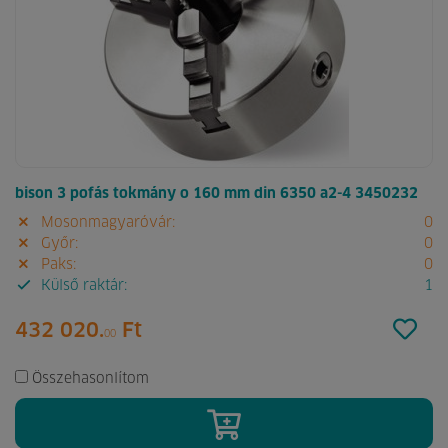
bison 3 pofás tokmány o 160 mm din 6350 a2-4 3450232
Mosonmagyaróvár:
0
Győr:
0
Paks:
0
Külső raktár:
1
432 020.
Ft
00
Összehasonlítom