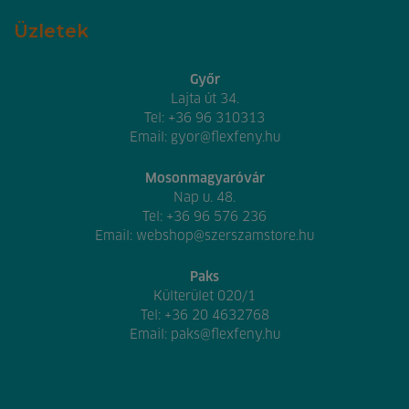
Üzletek
Győr
Lajta út 34.
Tel:
+36 96 310313
Email:
gyor@flexfeny.hu
Mosonmagyaróvár
Nap u. 48.
Tel:
+36 96 576 236
Email:
webshop@szerszamstore.hu
Paks
Külterület 020/1
Tel:
+36 20 4632768
Email:
paks@flexfeny.hu