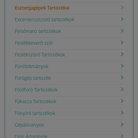
Esztergagépek Tartozékai
Excentercsiszoló tartozékok
Felsőmaró tartozékok
Festékkeverő szár
Festékszóró Tartozékok
Fúrótokmányok
Fúrógép tartozék
Földfúró Tartozékok
Fűkasza Tartozékok
Fűnyíró tartozékok
Gépállványok
Gépi Adapterek