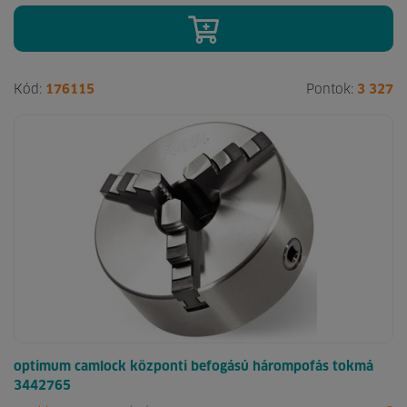
Kód:
176115
Pontok:
3 327
optimum camlock központi befogású hárompofás tokmá
3442765