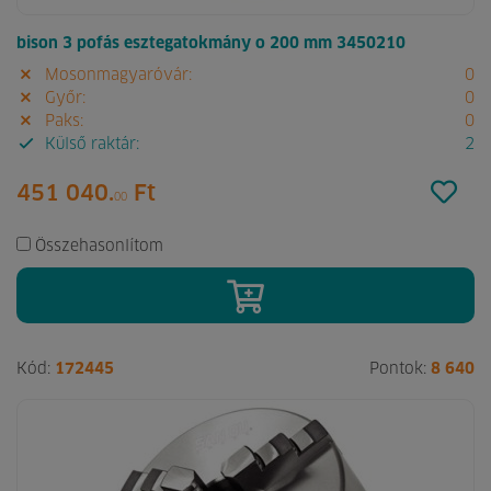
bison 3 pofás esztegatokmány o 200 mm 3450210
Mosonmagyaróvár:
0
Győr:
0
Paks:
0
Külső raktár:
2
451 040.
Ft
00
Összehasonlítom
Kód:
172445
Pontok:
8 640