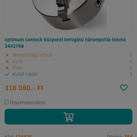
optimum camlock központi befogású hárompofás tokmá
3442768
Mosonmagyaróvár:
0
Győr:
0
Paks:
0
Külső raktár:
1
316 080.
Ft
00
Összehasonlítom