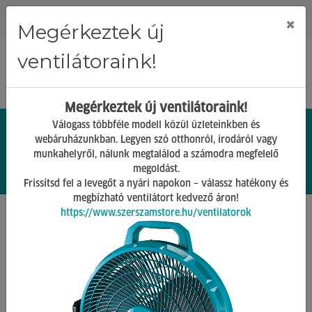
Regisztráció
Bejelentkezés
×
Megérkeztek új
ventilátoraink!
Megérkeztek új ventilátoraink!
Válogass többféle modell közül üzleteinkben és
webáruházunkban. Legyen szó otthonról, irodáról vagy
munkahelyről, nálunk megtalálod a számodra megfelelő
0.
Ft
megoldást.
00
0
0
Frissítsd fel a levegőt a nyári napokon – válassz hatékony és
megbízható ventilátort kedvező áron!
https://www.szerszamstore.hu/ventilatorok
Főoldal
Termékek
Gépek tartozékai
Esztergagépek Tartozékai
Vissza