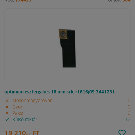
Kód:
174425
Pontok:
384
optimum esztergakés 16 mm sclc r1616j09 3441231
Mosonmagyaróvár:
0
Győr:
0
Paks:
0
Külső raktár:
12
19 210.
Ft
00