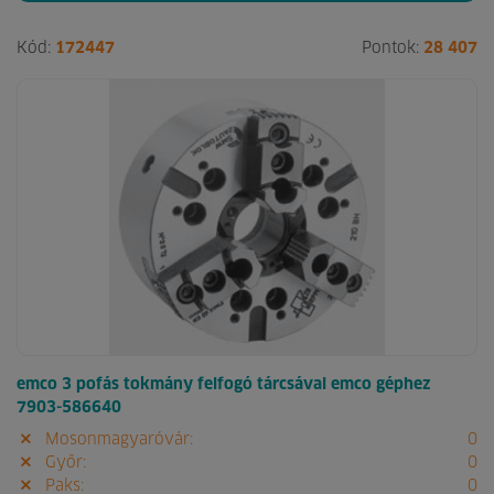
Kód:
172447
Pontok:
28 407
emco 3 pofás tokmány felfogó tárcsával emco géphez
7903-586640
Mosonmagyaróvár:
0
Győr:
0
Paks:
0