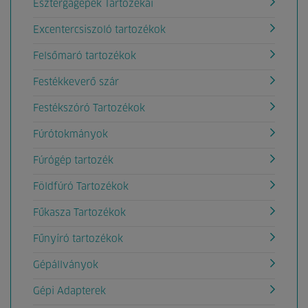
Esztergagépek Tartozékai
Excentercsiszoló tartozékok
Felsőmaró tartozékok
Festékkeverő szár
Festékszóró Tartozékok
Fúrótokmányok
Fúrógép tartozék
Földfúró Tartozékok
Fűkasza Tartozékok
Fűnyíró tartozékok
Gépállványok
Gépi Adapterek