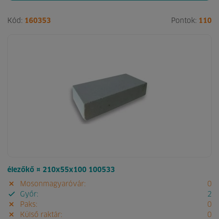
Kód:
160353
Pontok:
110
élezőkő ¤ 210x55x100 100533
Mosonmagyaróvár:
0
Győr:
2
Paks:
0
Külső raktár:
0