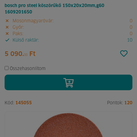
bosch pro steel köszörűkő 150x20x20mm,g60
1609201650
Mosonmagyaróvár:
0
Győr:
0
Paks:
0
Külső raktár:
10
5 090.
Ft
00
Összehasonlítom
Kód:
145055
Pontok:
120