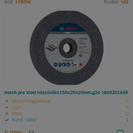
Kód:
170094
Pontok:
102
bosch pro steel köszörűkő150x20x20mm,g24 1609201649
Mosonmagyaróvár:
0
Győr:
0
Paks:
0
Külső raktár:
1