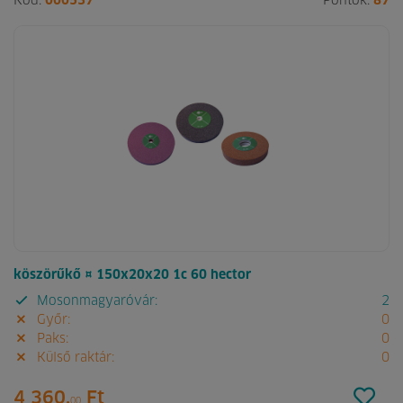
Kód:
000537
Pontok:
87
köszörűkő ¤ 150x20x20 1c 60 hector
Mosonmagyaróvár:
2
Győr:
0
Paks:
0
Külső raktár:
0
4 360.
Ft
00