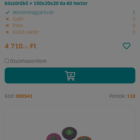
köszörűkő ¤ 150x20x20 6a 60 hector
Mosonmagyaróvár:
1
Győr:
0
Paks:
0
Külső raktár:
0
4 710.
Ft
00
Összehasonlítom
Kód:
000541
Pontok:
110