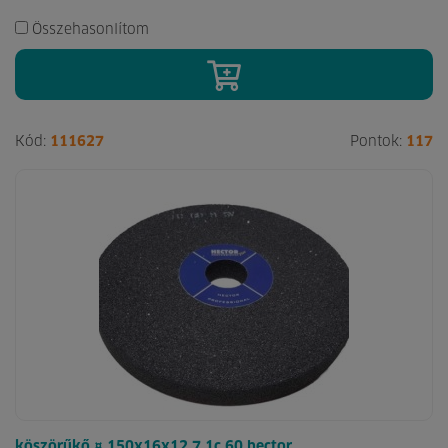
Összehasonlítom
Kód:
111627
Pontok:
117
köszörűkő ¤ 150x16x12,7 1c 60 hector