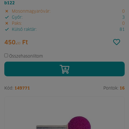
b122
Mosonmagyaróvár:
0
Győr:
3
Paks:
0
Külső raktár:
81
450.
Ft
00
Összehasonlítom
Kód:
149771
Pontok:
16