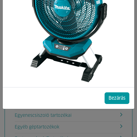
Kategóriák
Ablaktisztítógép tartozék
Akkumulátorok, töltők
Aligátorfűrész Tartozékok
Betoncsiszoló gép tartozékok
Betonvibrátor tartozékok
Csiszolás
Deltacsiszoló tartozéka
Bezárás
Drótkorongok
Egyenescsiszoló tartozékai
Egyéb géptartozékok