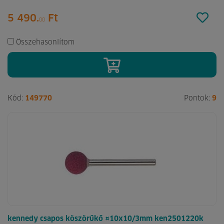
5 490.
Ft
00
Összehasonlítom
Kód:
149770
Pontok:
9
kennedy csapos köszörűkő ¤10x10/3mm ken2501220k