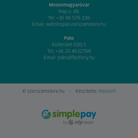
Mosonmagyaróvár
Nap u. 48.
Tel:
+36 96 576 236
Email:
webshop@szerszamstore.hu
Paks
Külterület 020/1
Tel:
+36 20 4632768
Email:
paks@flexfeny.hu
© szerszamstore.hu
Készítette:
NeoSoft