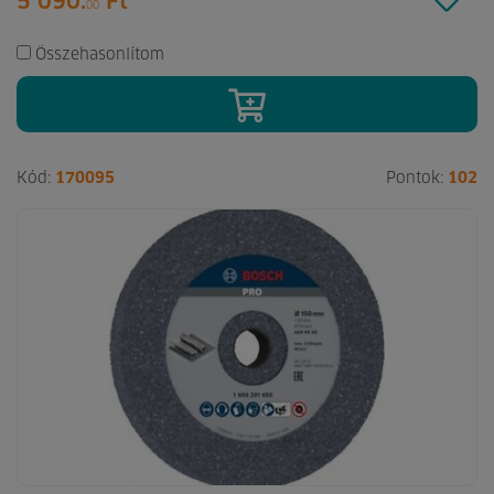
5 090.
Ft
00
Összehasonlítom
Kód:
170095
Pontok:
102