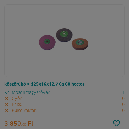
köszörűkő ¤ 125x16x12,7 6a 60 hector
Mosonmagyaróvár:
1
Győr:
0
Paks:
0
Külső raktár:
0
3 850.
Ft
00