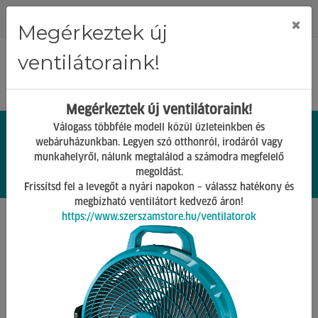
Regisztráció
Bejelentkezés
×
Megérkeztek új
ventilátoraink!
Megérkeztek új ventilátoraink!
Válogass többféle modell közül üzleteinkben és
webáruházunkban. Legyen szó otthonról, irodáról vagy
munkahelyről, nálunk megtalálod a számodra megfelelő
0.
Ft
megoldást.
00
0
0
Frissítsd fel a levegőt a nyári napokon – válassz hatékony és
megbízható ventilátort kedvező áron!
https://www.szerszamstore.hu/ventilatorok
Főoldal
Termékek
Gépek tartozékai
Köszörűkő
Vissza