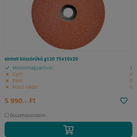
einhell köszörűkő g120 75x10x20
Mosonmagyaróvár:
1
Győr:
0
Paks:
0
Külső raktár:
0
5 990.
Ft
00
Összehasonlítom