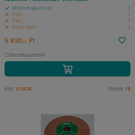
Mosonmagyaróvár:
1
Győr:
0
Paks:
0
Külső raktár:
0
5 830.
Ft
00
Összehasonlítom
Kód:
111628
Pontok:
78