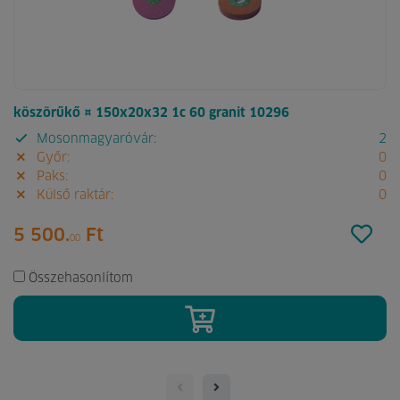
köszörűkő ¤ 150x20x32 1c 60 granit 10296
Mosonmagyaróvár:
2
Győr:
0
Paks:
0
Külső raktár:
0
5 500.
Ft
00
Összehasonlítom