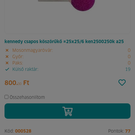
kennedy csapos köszörűkő ¤25x25/6 ken2500250k a25
Mosonmagyaróvár:
0
Győr:
0
Paks:
0
Külső raktár:
19
800.
Ft
00
Összehasonlítom
Kód:
000528
Pontok:
77