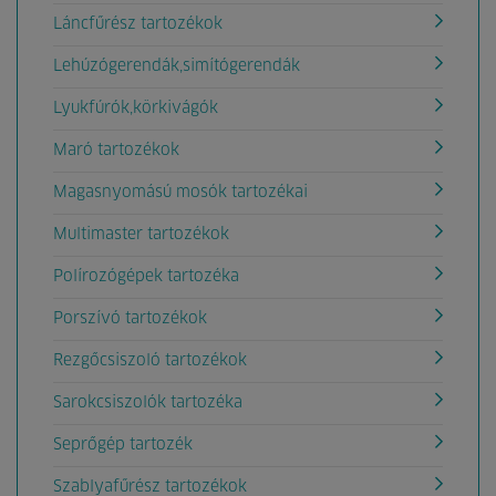
Láncfűrész tartozékok
Lehúzógerendák,simítógerendák
Lyukfúrók,körkivágók
Maró tartozékok
Magasnyomású mosók tartozékai
Multimaster tartozékok
Polírozógépek tartozéka
Porszívó tartozékok
Rezgőcsiszoló tartozékok
Sarokcsiszolók tartozéka
Seprőgép tartozék
Szablyafűrész tartozékok