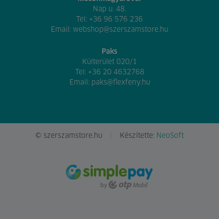
Nap u. 48.
Tel:
+36 96 576 236
Email:
webshop@szerszamstore.hu
Paks
Külterület 020/1
Tel:
+36 20 4632768
Email:
paks@flexfeny.hu
© szerszamstore.hu
Készítette:
NeoSoft