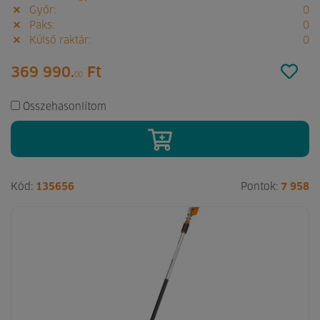
Győr:
0
Paks:
0
Külső raktár:
0
369 990.
Ft
00
Összehasonlítom
Kód:
135656
Pontok:
7 958