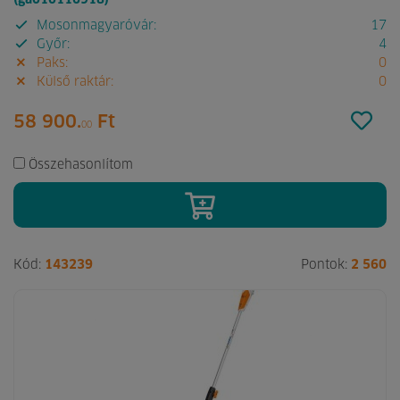
Mosonmagyaróvár:
17
Győr:
4
Paks:
0
Külső raktár:
0
58 900.
Ft
00
Összehasonlítom
Kód:
143239
Pontok:
2 560