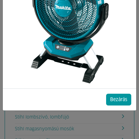
Kategóriák
Stihl aprítógépek
Stihl ágvágó gépek
Stihl földfúrógépek
Stihl fűkaszák
Stihl fűnyírók
Stihl fűszeglynyírók
Stihl gyepszellőztetők
Bezárás
Stihl láncfűrészek
Stihl lombszívó, lombfújó
Stihl magasnyomású mosók