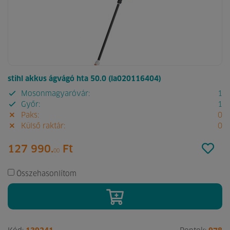
stihl akkus ágvágó hta 50.0 (la020116404)
Mosonmagyaróvár:
1
Győr:
1
Paks:
0
Külső raktár:
0
127 990.
Ft
00
Összehasonlítom