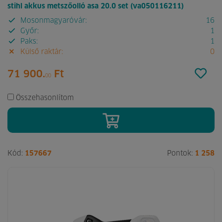
stihl akkus metszőolló asa 20.0 set (va050116211)
Mosonmagyaróvár:
16
Győr:
1
Paks:
1
Külső raktár:
0
71 900.
Ft
00
Összehasonlítom
Kód:
157667
Pontok:
1 258