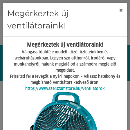
Regisztráció
Bejelentkezés
×
Megérkeztek új
ventilátoraink!
Megérkeztek új ventilátoraink!
Válogass többféle modell közül üzleteinkben és
webáruházunkban. Legyen szó otthonról, irodáról vagy
munkahelyről, nálunk megtalálod a számodra megfelelő
0.
Ft
megoldást.
00
0
0
Frissítsd fel a levegőt a nyári napokon – válassz hatékony és
megbízható ventilátort kedvező áron!
https://www.szerszamstore.hu/ventilatorok
Főoldal
Termékek
Stihl termékek
Stihl ágvágó gépek
Vissza