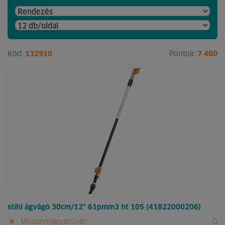
Kód:
132910
Pontok:
7 400
stihl ágvágó 30cm/12" 61pmm3 ht 105 (41822000206)
Mosonmagyaróvár:
0