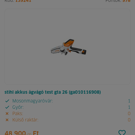
Kód:
139241
Pontok:
978
stihl akkus ágvágó test gta 26 (ga010116908)
Mosonmagyaróvár:
1
Győr:
1
Paks:
0
Külső raktár:
0
48 900.
Ft
00