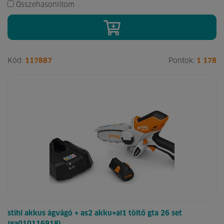
Összehasonlítom
Kód:
117887
Pontok:
1 178
stihl akkus ágvágó + as2 akku+al1 töltő gta 26 set
(ga010116918)