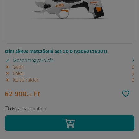
stihl akkus metszőolló asa 20.0 (va050116201)
Mosonmagyaróvár:
2
Győr:
0
Paks:
0
Külső raktár:
0
62 900.
Ft
00
Összehasonlítom