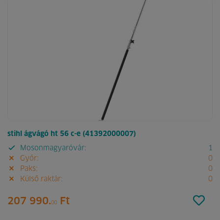
stihl ágvágó ht 56 c-e (41392000007)
Mosonmagyaróvár:
1
Győr:
0
Paks:
0
Külső raktár:
0
207 990.
Ft
00