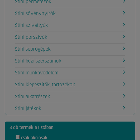
Stihl permetezők
Stihl sövénynyírók
Stihl szivattyúk
Stihl porszívók
Stihl seprőgépek
Stihl kézi szerszámok
Stihl munkavédelem
Stihl kiegészítők, tartozékok
Stihl alkatrészek
Stihl játékok
8 db termék a listában
csak akciósak