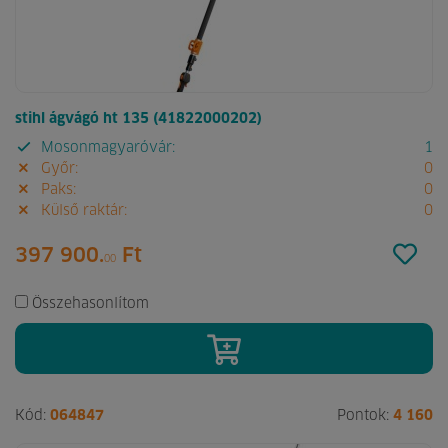
stihl ágvágó ht 135 (41822000202)
Mosonmagyaróvár:
1
Győr:
0
Paks:
0
Külső raktár:
0
397 900.
Ft
00
Összehasonlítom
Kód:
064847
Pontok:
4 160