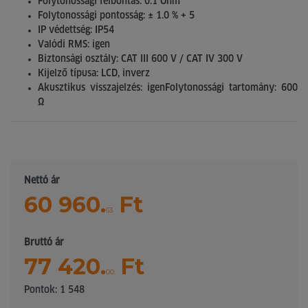
Folytonossági felbontás: 0.1 Ohm
Folytonossági pontosság: ± 1.0 % + 5
IP védettség: IP54
Valódi RMS: igen
Biztonsági osztály: CAT III 600 V / CAT IV 300 V
Kijelző típusa: LCD, inverz
Akusztikus visszajelzés: igenFolytonossági tartomány: 600
Ω
Nettó ár
60 960.
Ft
63
Bruttó ár
77 420.
Ft
00
Pontok: 1 548