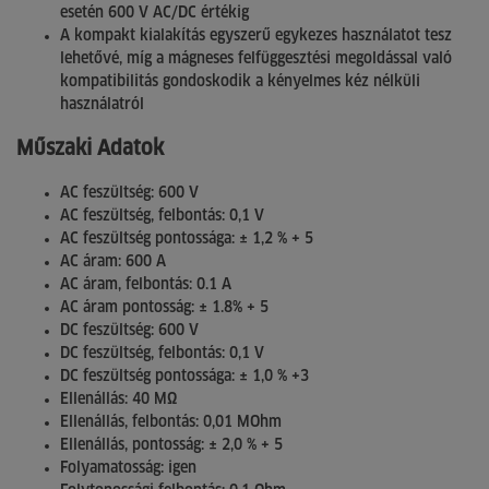
esetén 600 V AC/DC értékig
A kompakt kialakítás egyszerű egykezes használatot tesz
lehetővé, míg a mágneses felfüggesztési megoldással való
kompatibilitás gondoskodik a kényelmes kéz nélküli
használatról
Műszaki Adatok
AC feszültség:
600 V
AC feszültség, felbontás: 0,1 V
AC feszültség pontossága: ± 1,2 % + 5
AC áram: 600 A
AC áram, felbontás: 0.1 A
AC áram pontosság: ± 1.8% + 5
DC feszültség: 600 V
DC feszültség, felbontás: 0,1 V
DC feszültség pontossága: ± 1,0 % +3
Ellenállás: 40 MΩ
Ellenállás, felbontás: 0,01 MOhm
Ellenállás, pontosság: ± 2,0 % + 5
Folyamatosság: igen