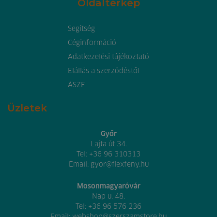
Oldaltérkép
Segítség
Céginformáció
Adatkezelési tájékoztató
Elállás a szerződéstől
ÁSZF
Üzletek
Győr
Lajta út 34.
Tel:
+36 96 310313
Email:
gyor@flexfeny.hu
Mosonmagyaróvár
Nap u. 48.
Tel:
+36 96 576 236
Email:
webshop@szerszamstore.hu