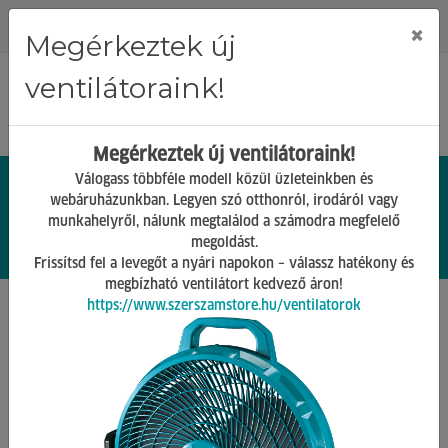
Regisztráció
Bejelentkezés
×
Megérkeztek új
ventilátoraink!
Megérkeztek új ventilátoraink!
Válogass többféle modell közül üzleteinkben és
webáruházunkban. Legyen szó otthonról, irodáról vagy
munkahelyről, nálunk megtalálod a számodra megfelelő
0.
Ft
megoldást.
00
0
0
Frissítsd fel a levegőt a nyári napokon – válassz hatékony és
megbízható ventilátort kedvező áron!
https://www.szerszamstore.hu/ventilatorok
Főoldal
Termékek
Barkács Gépek
Digitális mérőeszközök
Mérőműszerek
bosch árammérő bilincs gmc 600-15 0601077601