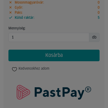
Mosonmagyaróvár:
0
Győr:
0
Paks:
0
Külső raktár:
5
Mennyiség:
db
Kosárba
Kedvencekhez adom