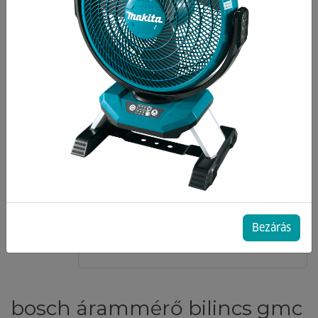
Bezárás
bosch árammérő bilincs gmc