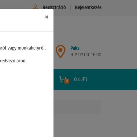
Regisztráció
Bejelentkezés
×
Győr
áról vagy munkahelyről,
Paks
H-P 07:00-17:00
H-P 07:00-16:00
Sz 08:00-12:00
 kedvező áron!
0.
Ft
00
0
0