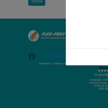
Vissza
Árukereső, a hiteles vásárlási kalauz