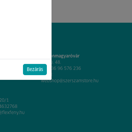
Mosonmagyaróvár
Nap u. 48.
 310313
Tel:
+36 96 576 236
Bezárás
@flexfeny.hu
Email:
webshop@szerszamstore.hu
020/1
 4632768
@flexfeny.hu