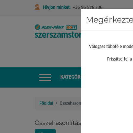
Hívjon minket:
+36 96 576 236
Megérkeztek
STIHL
Válogass többféle mode
Frissítsd fel
KATEGÓRIÁK
Főoldal
Összehasonlítás
Összehasonlítás
Legalább 2 termé
összehasonlításho