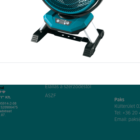
Oldaltérkép
Üzletek
Segítség
Győr
Lajta út 34.
Céginformáció
Tel:
+36 96
Adatkezelési tájékoztató
Email:
gyor
Elállás a szerződéstől
ÁSZF
Paks
Külterület 
Tel:
+36 20
Email:
paks