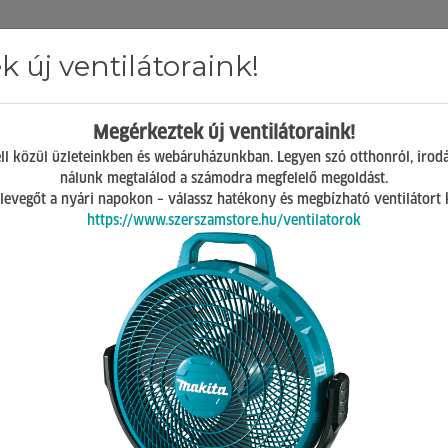
 új ventilátoraink!
Hírek
ÁSZF
GY.I.K.
Kapcsolat
Megérkeztek új ventilátoraink!
Mosonmagyaróvár
ll közül üzleteinkben és webáruházunkban. Legyen szó otthonról, irod
H-P 07:00-17:00
nálunk megtalálod a számodra megfelelő megoldást.
Sz 08:00-12:00
 a levegőt a nyári napokon – válassz hatékony és megbízható ventilátort
https://www.szerszamstore.hu/ventilatorok
k szükséges az
z