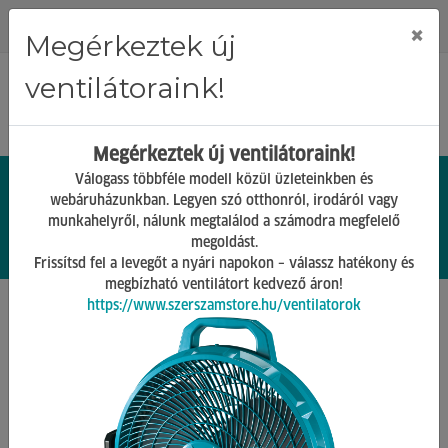
Regisztráció
Bejelentkezés
×
Megérkeztek új
ventilátoraink!
Megérkeztek új ventilátoraink!
Válogass többféle modell közül üzleteinkben és
webáruházunkban. Legyen szó otthonról, irodáról vagy
munkahelyről, nálunk megtalálod a számodra megfelelő
0.
Ft
megoldást.
00
0
0
Frissítsd fel a levegőt a nyári napokon – válassz hatékony és
megbízható ventilátort kedvező áron!
https://www.szerszamstore.hu/ventilatorok
Főoldal
Termékek
Gépek tartozékai
Kompresszor tartozékok
einhell kompresszor magasnyomású tömlő hd10m
(4138100)