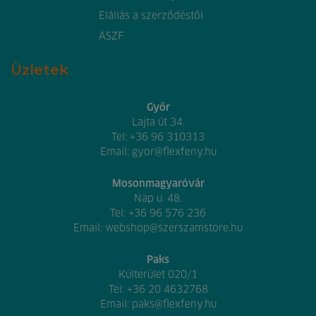
Elállás a szerződéstől
ÁSZF
Üzletek
Győr
Lajta út 34.
Tel:
+36 96 310313
Email:
gyor@flexfeny.hu
Mosonmagyaróvár
Nap u. 48.
Tel:
+36 96 576 236
Email:
webshop@szerszamstore.hu
Paks
Külterület 020/1
Tel:
+36 20 4632768
Email:
paks@flexfeny.hu