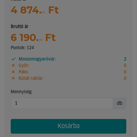
4 874.
Ft
02
Bruttó ár
6 190.
Ft
00
Pontok: 124
Mosonmagyaróvár:
2
Győr:
0
Paks:
0
Külső raktár:
0
Mennyiség:
db
Kosárba