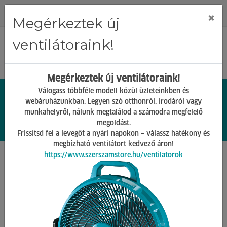
Regisztráció
Bejelentkezés
×
Megérkeztek új
ventilátoraink!
Megérkeztek új ventilátoraink!
Válogass többféle modell közül üzleteinkben és
webáruházunkban. Legyen szó otthonról, irodáról vagy
munkahelyről, nálunk megtalálod a számodra megfelelő
0.
Ft
megoldást.
00
0
0
Frissítsd fel a levegőt a nyári napokon – válassz hatékony és
megbízható ventilátort kedvező áron!
https://www.szerszamstore.hu/ventilatorok
Főoldal
Termékek
Pneumatika, Hidraulika
Manométerórák
kennedy 40mm .x 0-12 bar nyomásmérő óra
ken2598240k