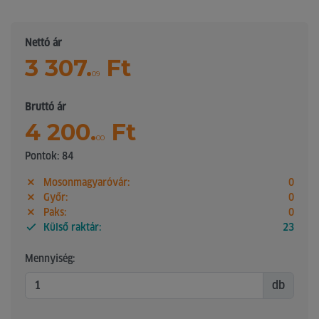
Nettó ár
3 307.
Ft
09
Bruttó ár
4 200.
Ft
00
Pontok: 84
Mosonmagyaróvár:
0
Győr:
0
Paks:
0
Külső raktár:
23
Mennyiség:
db