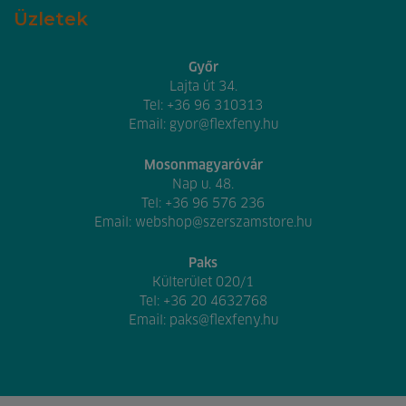
Üzletek
Győr
Lajta út 34.
Tel:
+36 96 310313
Email:
gyor@flexfeny.hu
Mosonmagyaróvár
Nap u. 48.
Tel:
+36 96 576 236
Email:
webshop@szerszamstore.hu
Paks
Külterület 020/1
Tel:
+36 20 4632768
Email:
paks@flexfeny.hu