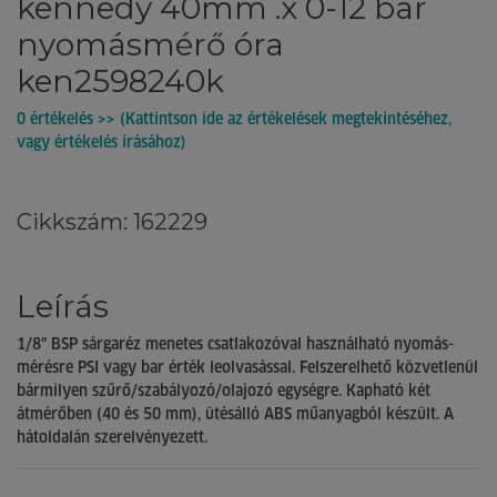
kennedy 40mm .x 0-12 bar
nyomásmérő óra
ken2598240k
0 értékelés >> (Kattintson ide az értékelések megtekintéséhez,
vagy értékelés írásához)
Cikkszám: 162229
Leírás
1/8" BSP sárgaréz menetes csatlakozóval használható nyo­más­
mérésre PSI vagy bar érték leolvasással. Felszerelhető köz­vet­lenül
bármilyen szűrő/szabályozó/olajozó egységre. Kapható két
átmérőben (40 és 50 mm), ütésálló ABS műanyagból készült. A
hátoldalán szerelvényezett.