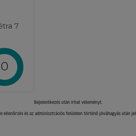
étra 7
0
Bejelentkezés után írhat véleményt.
 ellenőrzés és az adminisztrációs felületen történő jóváhagyás után je