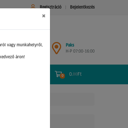
Regisztráció
Bejelentkezés
×
Győr
áról vagy munkahelyről,
Paks
H-P 07:00-17:00
H-P 07:00-16:00
Sz 08:00-12:00
 kedvező áron!
0.
Ft
00
0
0
létra
Nettó ár