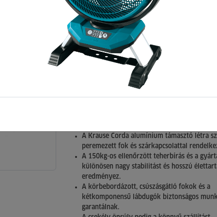
7 fokos (10070)
0 értékelés >> (Kattintson ide az értékelések
megtekintéséhez, vagy értékelés írásához)
Cikkszám: 118444
Leírás
Univerzálisan használható alumínium állólé
kényelmes és biztonságos munkavégzést bizt
A Krause Corda alumínium támasztó létra s
peremezett fok és szárkapcsolattal rendelke
A 150kg-os ellenőrzött teherbírás és a gyártá
különösen nagy stabilitást és hosszú élettar
eredményez.
A körbebordázott, csúszásgátló fokok és a
kétkomponensű lábdugók biztonságos munk
garantálnak.