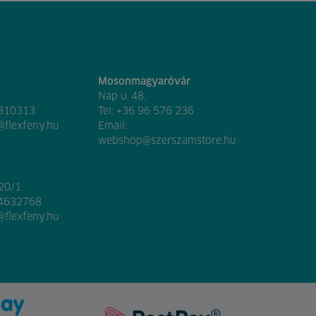
Mosonmagyaróvár
Nap u. 48.
 310313
Tel:
+36 96 576 236
@flexfeny.hu
Email:
webshop@szerszamstore.hu
020/1
 4632768
@flexfeny.hu