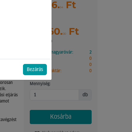
15 716.
Ft
54
Bruttó ár
19 960.
Ft
00
Pontok: 399
Mosonmagyaróvár:
2
Győr:
0
Paks:
0
Bezárás
tra, amely
Külső raktár:
0
osít.
zorosan
Mennyiség:
zik.
db
si eljárás
tamot
Kosárba
avégzést