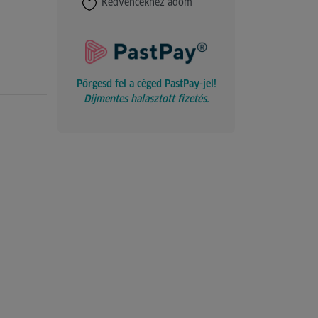
Kedvencekhez adom
Pörgesd fel a céged PastPay-jel!
Díjmentes halasztott fizetés.