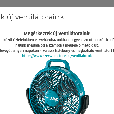
 új ventilátoraink!
Hírek
ÁSZF
GY.I.K.
Kapcsolat
Megérkeztek új ventilátoraink!
Mosonmagyaróvár
ll közül üzleteinkben és webáruházunkban. Legyen szó otthonról, irod
H-P 07:00-17:00
nálunk megtalálod a számodra megfelelő megoldást.
Sz 08:00-12:00
 a levegőt a nyári napokon – válassz hatékony és megbízható ventilátort
https://www.szerszamstore.hu/ventilatorok
masztólétrák
krause corda támasztólétra 7 fokos (10070)
krause corda támasztó