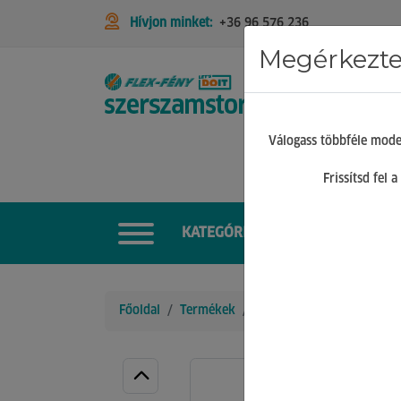
Hívjon minket:
+36 96 576 236
Megérkeztek
STIHL
Válogass többféle mode
Frissítsd fel
KATEGÓRIÁK
Főoldal
Termékek
Létrák és Állványok
Tá