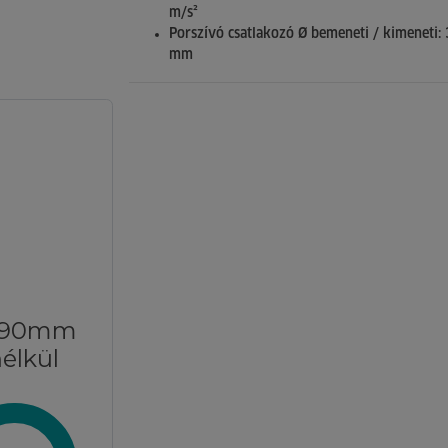
m/s²
Porszívó csatlakozó Ø bemeneti / kimeneti: 
mm
 190mm
élkül