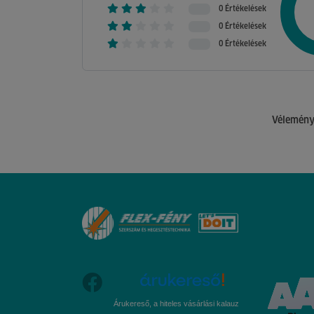
0 Értékelések
0 Értékelések
0 Értékelések
Véleménye
Árukereső, a hiteles vásárlási kalauz