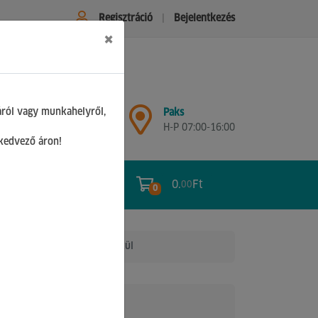
Regisztráció
Bejelentkezés
×
Győr
áról vagy munkahelyről,
Paks
H-P 07:00-17:00
H-P 07:00-16:00
Sz 08:00-12:00
 kedvező áron!
0.
Ft
00
0
0
dhs782z akku és töltő nélkül
z
Nettó ár