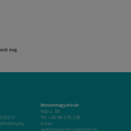
lenik meg.
Mosonmagyaróvár
Nap u. 48.
 310313
Tel:
+36 96 576 236
@flexfeny.hu
Email:
webshop@szerszamstore.hu