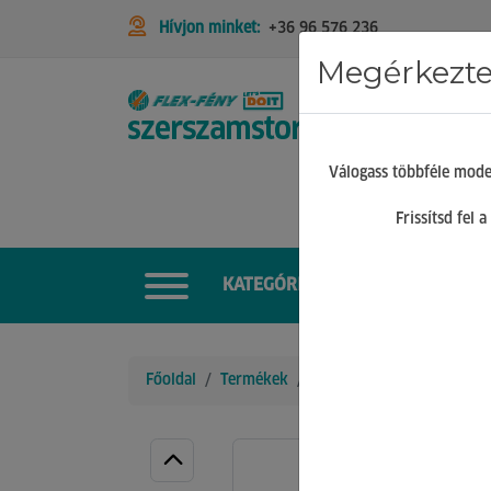
Hívjon minket:
+36 96 576 236
Megérkeztek
STIHL
Válogass többféle mode
Frissítsd fel
KATEGÓRIÁK
Főoldal
Termékek
Barkács Gépek
Körfűré