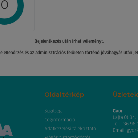
0
Bejelentkezés után írhat véleményt.
 ellenőrzés és az adminisztrációs felületen történő jóváhagyás után je
Oldaltérkép
Üzletek
Segítség
Győr
Lajta út 34.
Céginformáció
Tel:
+36 96
Adatkezelési tájékoztató
Email:
gyor