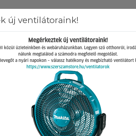
 új ventilátoraink!
Hírek
ÁSZF
GY.I.K.
Kapcsolat
Megérkeztek új ventilátoraink!
Mosonmagyaróvár
ll közül üzleteinkben és webáruházunkban. Legyen szó otthonról, irod
H-P 07:00-17:00
nálunk megtalálod a számodra megfelelő megoldást.
Sz 08:00-12:00
 a levegőt a nyári napokon – válassz hatékony és megbízható ventilátort
https://www.szerszamstore.hu/ventilatorok
szek
Akkumulátoros körfűrészek
makita akkus körfűrész 190mm 
makita akkus körfűrés