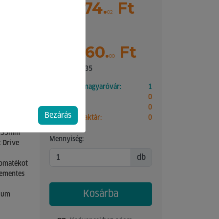
és
95 874.
Ft
02
Bruttó ár
121 760.
Ft
00
Pontok: 2 435
Mosonmagyaróvár:
1
Győr:
0
Paks:
0
Bezárás
Külső raktár:
0
x235mm
Mennyiség:
 Drive
db
yomatékot
fementes
Kosárba
zium