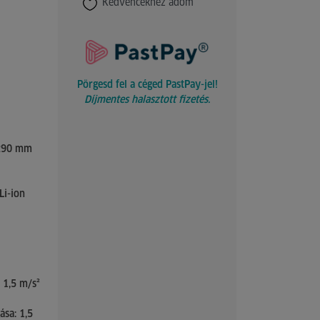
Kedvencekhez adom
Pörgesd fel a céged PastPay-jel!
Díjmentes halasztott fizetés.
 290 mm
Li-ion
 1,5 m/s²
ása: 1,5