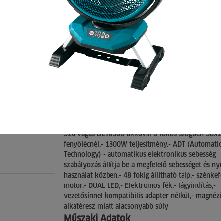
190mm dhs782z akku 
töltő nélkül
0 értékelés >> (Kattintson ide az értékelések
megtekintéséhez, vagy értékelés írásához)
Cikkszám: 166145
Leírás
320 vágás BL1850B akkuval 0 fokos szögben 38
fenyőlécnél,- 1800W teljesítmény,- ADT (Automatic
Technology) - automatikus elektronikus sebesség
szabályozás állítja be a megfelelő sebességet és n
használat közben,- 48 fokig állítható talp,- szénke
motor,- DUAL LED,- Elektromos fék,- lágyindítás,-
vezetősínnel kompatibilis adapter nélkül,- magné
alkatéresz miatt alacsonyabb súly
Műszaki Adatok