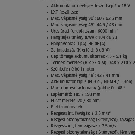
Akkumulátor névleges feszültség:2 x 18 V
LXT feszültség
Max. vágásmélység 90°: 60 / 62,5 mm
Max. vágásmélység 45°: 44,5 / 43 mm
Üresjárati fordulatszám: 6000 min⁻¹
Hangteljesítmény (LWA): 104 dB(A)
Hangnyomás (LpA): 96 dB(A)
Zajingadozás (K érték): 3 dB(A)
Gép tömege akkumulátorral: 4,5 - 5,1 kg
Termék méretek (H x SZ x M): 348 x 210 x
Szénkefe nélküli motor
Max. vágásmélység 48°: 42 / 41 mm
Akkumulátor típus (Ni-Cd / Ni-MH / Li-ion): 
Max. döntési tartomány (jobb): 0 - 48 º
Lapátmérő: 185 / 190 mm
Furat mérete: 20 / 30 mm
Elektronikus fék
Rezgésszint, favágás: ≤ 2,5 m/s²
Rezgési bizonytalanság (K-tényező), favágás:
Rezgésszint, fém vágása: ≤ 2,5 m/s²
Rezgési bizonytalanság (K-tényező), fém vág