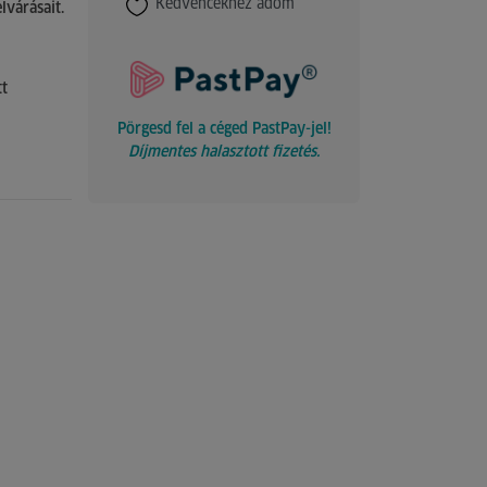
Kedvencekhez adom
lvárásait.
tt
Pörgesd fel a céged PastPay-jel!
Díjmentes halasztott fizetés.