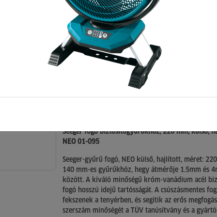
220mm, hajlított külső
095
0 értékelés >> (Kattintson ide az értékelések
megtekintéséhez, vagy értékelés írásához)
Cikkszám: 173342
Leírás
Seeger fogó biztosítógyűrűkhöz, 220 mm, külső, haj
NEO 01-095
Seeger-gyűrű fogó, NEO külső, hajlított, méret: 22
140 mm-es gyűrűkhöz, hegy átmérője 1.5mm és 
között. A kiváló minőségű króm-vanádium acél bizt
fogó hosszú idejű tartósságát. A csúszásmentes fog
fekszenek a tenyérben, és segítik az erős megfogás
szerszám minőségét a TÜV tanúsítvány és a gyártó