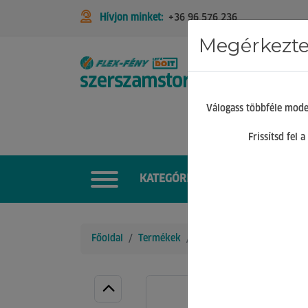
Hívjon minket:
+36 96 576 236
Megérkeztek
STIHL
Válogass többféle mode
Frissítsd fel
KATEGÓRIÁK
Főoldal
Termékek
Kézi szerszámok
Fogó