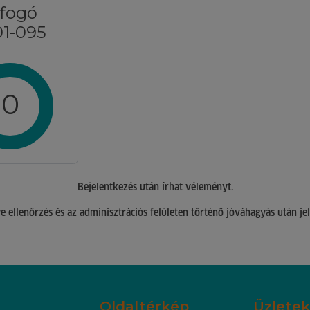
 fogó
01-095
0
Bejelentkezés után írhat véleményt.
 ellenőrzés és az adminisztrációs felületen történő jóváhagyás után je
Oldaltérkép
Üzletek