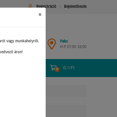
Regisztráció
Bejelentkezés
×
Győr
áról vagy munkahelyről,
Paks
H-P 07:00-17:00
H-P 07:00-16:00
Sz 08:00-12:00
 kedvező áron!
0.
Ft
00
0
0
01-095
 fogó
Nettó ár