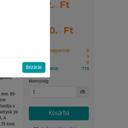
 01-
1 952.
Ft
76
Bruttó ár
2 480.
Ft
00
Pontok: 50
Mosonmagyaróvár:
0
Győr:
0
Paks:
0
Bezárás
Külső raktár:
774
lított,
Mennyiség:
db
0 mm. 85-
4mm
osítja a
antyúk jól
Kosárba
t. A
 25 éves