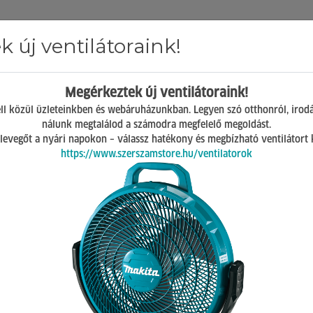
 új ventilátoraink!
Hírek
ÁSZF
GY.I.K.
Kapcsolat
Megérkeztek új ventilátoraink!
Mosonmagyaróvár
ll közül üzleteinkben és webáruházunkban. Legyen szó otthonról, irod
H-P 07:00-17:00
nálunk megtalálod a számodra megfelelő megoldást.
Sz 08:00-12:00
 a levegőt a nyári napokon – válassz hatékony és megbízható ventilátort
https://www.szerszamstore.hu/ventilatorok
k
Seegerfogó
neo tools seegergyűrű fogó 220mm, hajlított külső 
neo tools seegergyűrű