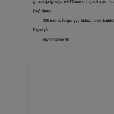
garanciája igazolja. A NEO márka teljesíti a profik e
Fogó típusa
220 mm-es Seeger-gyűrűkhöz, külső, hajlíto
Fogantyú:
egykomponensű