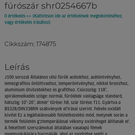
fúrószár shr0254667b
0 értékelés >> (Kattintson ide az értékelések megtekintéséhez,
vagy értékelés írásához)
Cikkszám: 174875
Leírás
J100 sorozat Általános célú fúrók acélokhoz, acélöntvényhez,
lemezgrafitos öntöttvashoz, temperöntvényhez, nikkel bronzhoz,
alumínium ötvözetekhez és grafithoz. Csúcsszög: 118°,
spirálemelkedés szöge: normál, fúrólélek vastagsága: standard,
hátszög: 10°-20°, átmér' tűrése: h8, szár tűrése: f11. Gyártva a
BS328/DIN338RN szabványok el'írásai szerint. Fekete oxidált
kivitel Ez a legáltalánosabb felületkezelési mód, melynek során a
termék felületén g'ztemperálással vékony oxidréteget állítanak el'.
A feketített szerszámokat általában vasalapú fémek
megmunkálására használják, ahol az oxidréteg segíti a