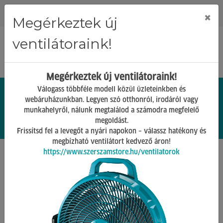
Regisztráció
Bejelentkezés
×
Megérkeztek új
ventilátoraink!
Megérkeztek új ventilátoraink!
Válogass többféle modell közül üzleteinkben és
webáruházunkban. Legyen szó otthonról, irodáról vagy
munkahelyről, nálunk megtalálod a számodra megfelelő
0.
Ft
megoldást.
00
0
0
Frissítsd fel a levegőt a nyári napokon – válassz hatékony és
megbízható ventilátort kedvező áron!
https://www.szerszamstore.hu/ventilatorok
Főoldal
Termékek
Gépek tartozékai
Fúrógép tartozék
Fémfúrók
sherwood 7.00mm hss s/s fúrószár shr0254667b