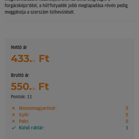
forgácsképz'dést, a hűt'folyadék jobb megtapadása révén pedig
meggátolja a szerszám túlhevülését.
Nettó ár
433.
Ft
07
Bruttó ár
550.
Ft
00
Pontok: 11
Mosonmagyaróvár:
0
Győr:
0
Paks:
0
Külső raktár:
1