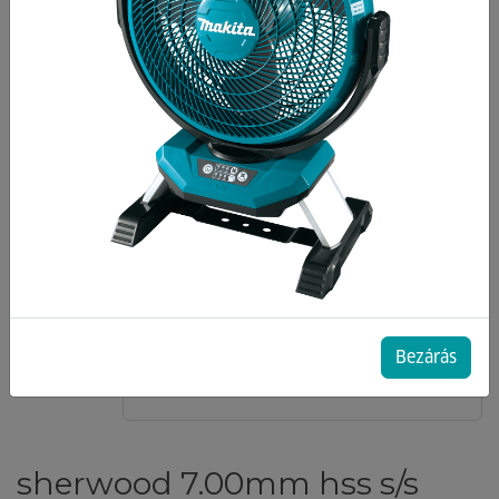
Bezárás
sherwood 7.00mm hss s/s