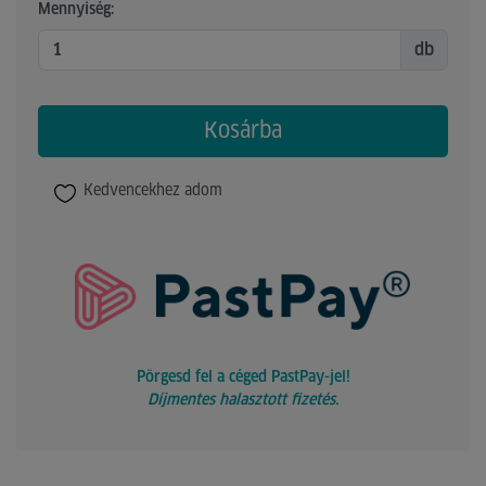
Mennyiség:
db
Kosárba
Kedvencekhez adom
Pörgesd fel a céged PastPay-jel!
Díjmentes halasztott fizetés.