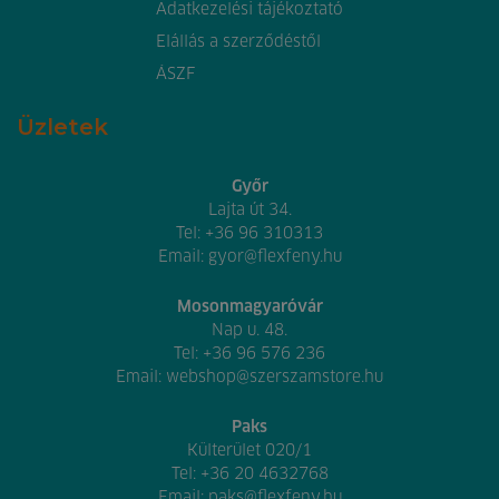
Adatkezelési tájékoztató
Elállás a szerződéstől
ÁSZF
Üzletek
Győr
Lajta út 34.
Tel:
+36 96 310313
Email:
gyor@flexfeny.hu
Mosonmagyaróvár
Nap u. 48.
Tel:
+36 96 576 236
Email:
webshop@szerszamstore.hu
Paks
Külterület 020/1
Tel:
+36 20 4632768
Email:
paks@flexfeny.hu