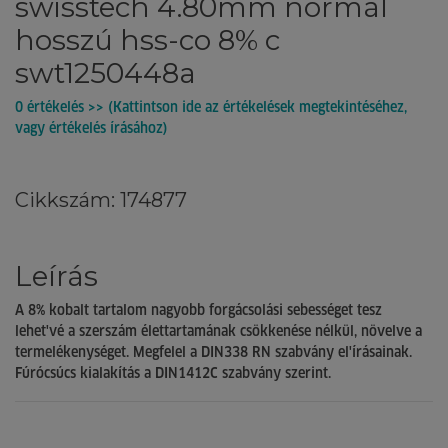
swisstech 4.80mm normál
hosszú hss-co 8% c
swt1250448a
0 értékelés >> (Kattintson ide az értékelések megtekintéséhez,
vagy értékelés írásához)
Cikkszám: 174877
Leírás
A 8% kobalt tartalom nagyobb forgácsolási sebességet tesz
lehet'vé a szerszám élettartamának csökkenése nélkül, növelve a
termelékenységet. Megfelel a DIN338 RN szabvány el'írásainak.
Fúrócsúcs kialakítás a DIN1412C szabvány szerint.