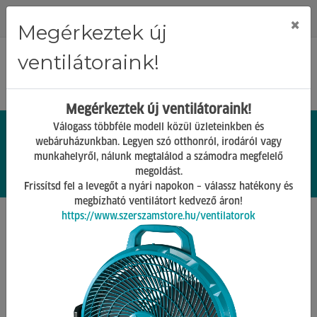
Regisztráció
Bejelentkezés
×
Megérkeztek új
ventilátoraink!
Megérkeztek új ventilátoraink!
Válogass többféle modell közül üzleteinkben és
webáruházunkban. Legyen szó otthonról, irodáról vagy
munkahelyről, nálunk megtalálod a számodra megfelelő
0.
Ft
megoldást.
00
0
0
Frissítsd fel a levegőt a nyári napokon – válassz hatékony és
megbízható ventilátort kedvező áron!
https://www.szerszamstore.hu/ventilatorok
Főoldal
Termékek
Gépek tartozékai
Fúrógép tartozék
Fémfúrók
swisstech 4.80mm normál hosszú hss-co 8% c
swt1250448a