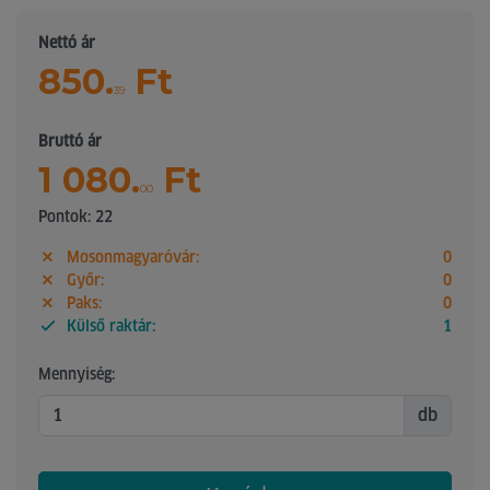
Nettó ár
850.
Ft
39
Bruttó ár
1 080.
Ft
00
Pontok: 22
Mosonmagyaróvár:
0
Győr:
0
Paks:
0
Külső raktár:
1
Mennyiség:
db