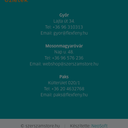
Győr
Lajta út 34.
Tel:
+36 96 310313
Email:
gyor@flexfeny.hu
Mosonmagyaróvár
Nap u. 48.
Tel:
+36 96 576 236
Email:
webshop@szerszamstore.hu
Paks
Külterület 020/1
Tel:
+36 20 4632768
Email:
paks@flexfeny.hu
© szerszamstore.hu
Készítette:
NeoSoft