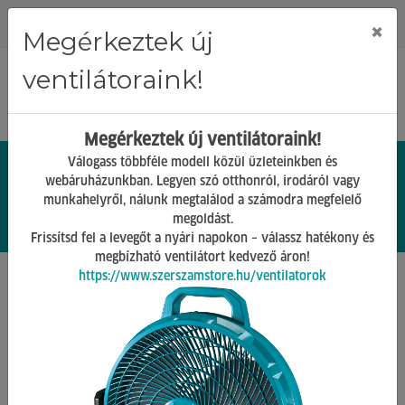
Regisztráció
Bejelentkezés
×
Megérkeztek új
ventilátoraink!
Megérkeztek új ventilátoraink!
Válogass többféle modell közül üzleteinkben és
webáruházunkban. Legyen szó otthonról, irodáról vagy
munkahelyről, nálunk megtalálod a számodra megfelelő
0.
Ft
megoldást.
00
0
0
Frissítsd fel a levegőt a nyári napokon – válassz hatékony és
megbízható ventilátort kedvező áron!
https://www.szerszamstore.hu/ventilatorok
Főoldal
Termékek
Kézi szerszámok
Csavarkulcsok, készletek
Csillag-villáskulcs
yamoto 19mm króm-vanádium csillag-villáskulcs
ymt5824951b