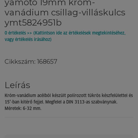
yamoto 19mm króm-
vanádium csillag-villáskulcs
ymt5824951b
0 értékelés >> (Kattintson ide az értékelések megtekintéséhez,
vagy értékelés írásához)
Cikkszám: 168657
Leírás
Króm-vanádium acélból készült polírozott tükrös készfelülettel és
15°-ban kitérő fejjel. Megfelel a DIN 3113-as szabványnak.
Méretek: 6-32 mm.