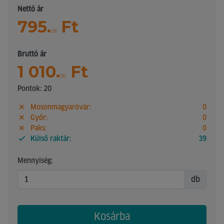
Nettó ár
795.
Ft
28
Bruttó ár
1 010.
Ft
00
Pontok: 20
Mosonmagyaróvár:
0
Győr:
0
Paks:
0
Külső raktár:
39
Mennyiség:
db
Kosárba