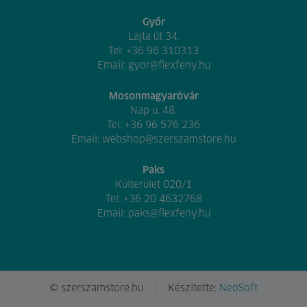
Győr
Lajta út 34.
Tel:
+36 96 310313
Email:
gyor@flexfeny.hu
Mosonmagyaróvár
Nap u. 48.
Tel:
+36 96 576 236
Email:
webshop@szerszamstore.hu
Paks
Külterület 020/1
Tel:
+36 20 4632768
Email:
paks@flexfeny.hu
© szerszamstore.hu
Készítette:
NeoSoft