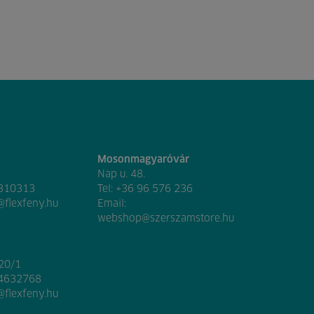
Mosonmagyaróvár
Nap u. 48.
 310313
Tel:
+36 96 576 236
@flexfeny.hu
Email:
webshop@szerszamstore.hu
020/1
 4632768
@flexfeny.hu