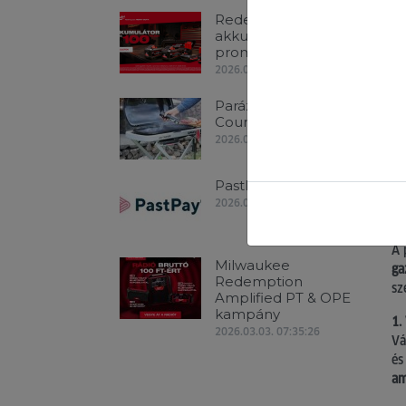
Redemption Classic
akkumulátoros
promóció!
2026.07.06. 09:01:33
Parázs és Füst -
Country grill
2026.06.05. 08:24:49
PastPay
2026.04.16. 09:35:20
A 
Milwaukee
ga
Redemption
sz
Amplified PT & OPE
kampány
1.
2026.03.03. 07:35:26
Vá
és
am