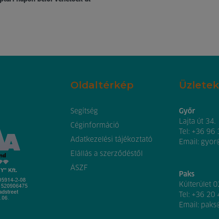
Oldaltérkép
Üzletek
Segítség
Győr
Lajta út 34.
Céginformáció
Tel:
+36 96
Adatkezelési tájékoztató
Email:
gyor
Elállás a szerződéstől
ÁSZF
Paks
Külterület 
Tel:
+36 20
Email:
paks