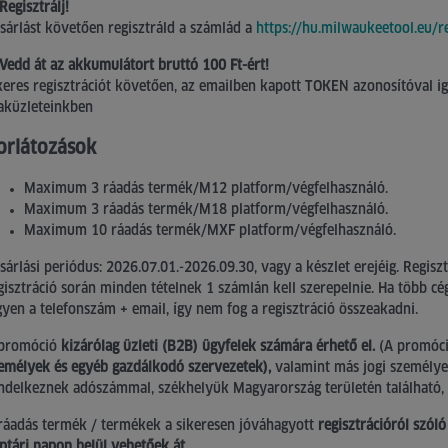
 Regisztrálj!
sárlást követően regisztráld a számlád a
https://hu.milwaukeetool.eu/r
 Vedd át az akkumulátort bruttó 100 Ft-ért!
keres regisztrációt követően, az emailben kapott TOKEN azonosítóval i
aküzleteinkben
orlátozások
Maximum 3 ráadás termék/M12 platform/végfelhasználó.
Maximum 3 ráadás termék/M18 platform/végfelhasználó.
Maximum 10 ráadás termék/MXF platform/végfelhasználó.
sárlási periódus: 2026.07.01.-2026.09.30, vagy a készlet erejéig. Regisz
gisztráció során minden tételnek 1 számlán kell szerepelnie. Ha több c
gyen a telefonszám + email, így nem fog a regisztráció összeakadni.
promóció
kizárólag üzleti (B2B) ügyfelek számára érhető el.
(A promóci
emélyek és egyéb gazdálkodó szervezetek),
valamint más jogi személye
ndelkeznek adószámmal, székhelyük Magyarország területén található, é
ráadás termék / termékek a sikeresen jóváhagyott
regisztrációról szól
ptári napon belül vehetőek át