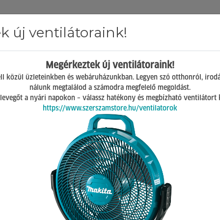
 új ventilátoraink!
Hírek
ÁSZF
GY.I.K.
Kapcsolat
Megérkeztek új ventilátoraink!
Mosonmagyaróvár
ll közül üzleteinkben és webáruházunkban. Legyen szó otthonról, irod
H-P 07:00-17:00
nálunk megtalálod a számodra megfelelő megoldást.
Sz 08:00-12:00
 a levegőt a nyári napokon – válassz hatékony és megbízható ventilátort
https://www.szerszamstore.hu/ventilatorok
sic akkumulátoros promóció!
Redempt