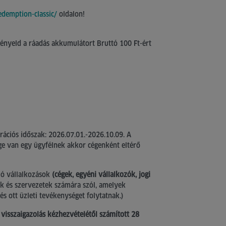
edemption-classic/
oldalon!
gényeld a ráadás akkumulátort Bruttó 100 Ft-ért
trációs időszak: 2026.07.01.-2026.10.09. A
ége van egy ügyfélnek akkor cégenként eltérő
ó vállalkozások
(cégek, egyéni vállalkozók, jogi
k és szervezetek számára szól, amelyek
s ott üzleti tevékenységet folytatnak.)
ó visszaigazolás kézhezvételétől számított 28