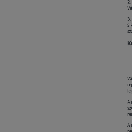
2.
Vá
3.
Si
sz
K
Vá
re
le
A 
sz
re
A 
na