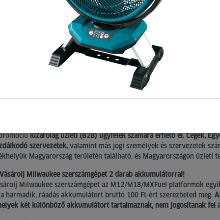
akkumul
promóci
2026.07.06. 09:01:33
promóció
kizárólag üzleti (B2B) ügyfelek számára érhető el. Cégek, Egy
zdálkodó szervezetek,
valamint más jogi személyek és szervezetek szá
ékhelyük Magyarország területén található, és Magyarországon üzleti t
 Vásárolj Milwaukee szerszámgépet 2 darab akkumulátorral!
sárolj Milwaukee szerszámgépet az M12/M18/MXFuel platformok egyik
 a harmadik, ráadás akkumulátort bruttó 100 Ft-ért szerezheted meg.
A
elyek két különböző akkumulátort tartalmaznak, nem jogosítanak fel 