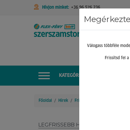
Hívjon minket:
+36 96 576 236
Megérkeztek
STIHL
Válogass többféle mode
Frissítsd fel
KATEGÓRIÁK
Főoldal
Hírek
Friss hírek
Redemption Clas
LEGFRISSEBB HÍREK