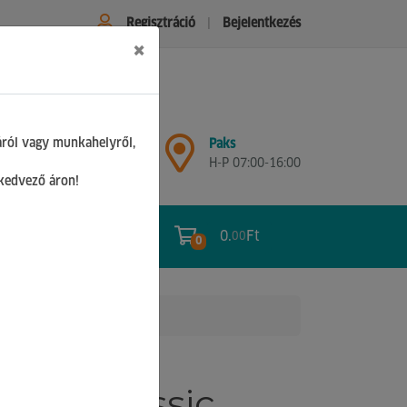
Regisztráció
Bejelentkezés
×
Győr
áról vagy munkahelyről,
Paks
H-P 07:00-17:00
H-P 07:00-16:00
Sz 08:00-12:00
 kedvező áron!
0.
Ft
00
0
0
ion Classic