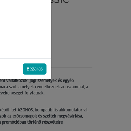
átoros
ó!
Bezárás
éni vállalkozók, jogi személyek és egyéb
mára szól, amelyek rendelkeznek adószámmal, a
evékenységet folytatnak.
éből két AZONOS, kompatibilis akkumulátorral,
zok az erőcsomagok és szettek megvásárlása,
a promócióban történő részvételre