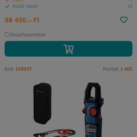
Paks:
0
Külső raktár:
10
98 450.
Ft
00
Összehasonlítom
Kód:
159037
Pontok:
1 405