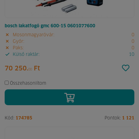
bosch lakatfogó gmc 600-15 0601077600
Mosonmagyaróvár:
0
Győr:
0
Paks:
0
Külső raktár:
10
70 250.
Ft
00
Összehasonlítom
Kód:
174785
Pontok:
1 121