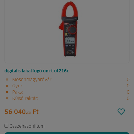
digitális lakatfogó uni-t ut216c
Mosonmagyaróvár:
0
Győr:
0
Paks:
0
Külső raktár:
0
56 040.
Ft
00
Összehasonlítom