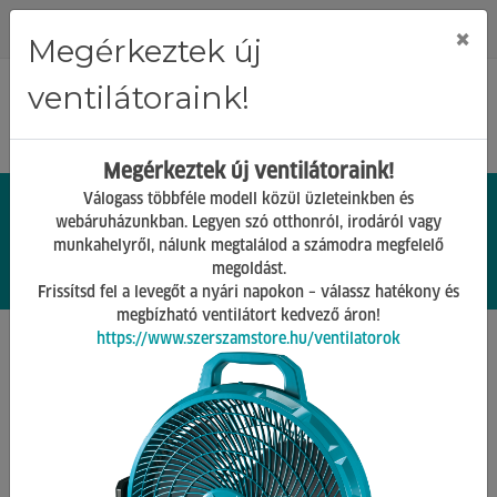
Regisztráció
Bejelentkezés
×
Megérkeztek új
ventilátoraink!
Megérkeztek új ventilátoraink!
Válogass többféle modell közül üzleteinkben és
webáruházunkban. Legyen szó otthonról, irodáról vagy
munkahelyről, nálunk megtalálod a számodra megfelelő
0.
Ft
megoldást.
00
0
0
Frissítsd fel a levegőt a nyári napokon – válassz hatékony és
megbízható ventilátort kedvező áron!
https://www.szerszamstore.hu/ventilatorok
Főoldal
Termékek
Barkács Gépek
Digitális mérőeszközök
Lakatfogó
Vissza