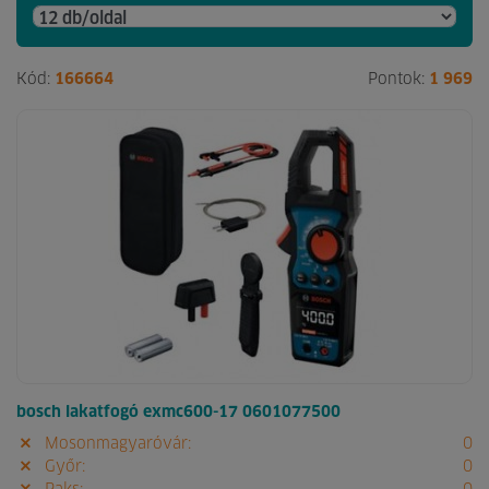
Kód:
166664
Pontok:
1 969
bosch lakatfogó exmc600-17 0601077500
Mosonmagyaróvár:
0
Győr:
0