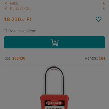
Paks:
0
Külső raktár:
0
18 230.
Ft
00
Összehasonlítom
Kód:
165430
Pontok:
161