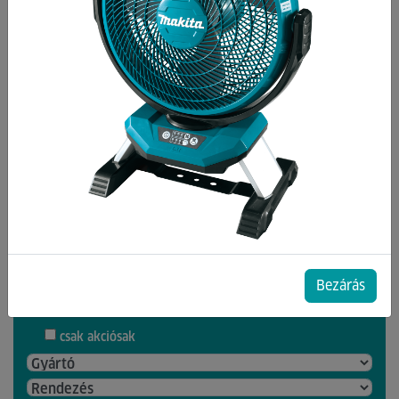
Kategóriák
Hőkamera
Lakatfogó
Lézeres Távolságmérő
Lézeres Szintező
Mérőműszerek
Multiméter
Bezárás
7 db termék a listában
csak akciósak