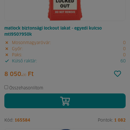
matlock biztonsági lockout lakat - egyedi kulcso
mtl9507950k
Mosonmagyaróvár:
0
Győr:
0
Paks:
0
Külső raktár:
60
8 050.
Ft
00
Összehasonlítom
Kód:
165584
Pontok:
1 082