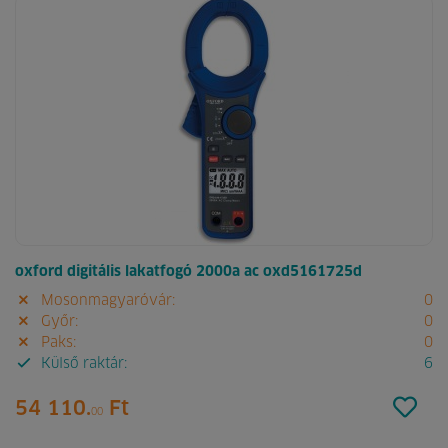
oxford digitális lakatfogó 2000a ac oxd5161725d
Mosonmagyaróvár:
0
Győr:
0
Paks:
0
Külső raktár:
6
54 110.
Ft
00