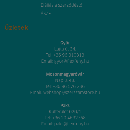
Elállás a szerződéstől
ÁSZF
Üzletek
Győr
Lajta út 34.
Tel:
+36 96 310313
Email:
gyor@flexfeny.hu
Mosonmagyaróvár
Nap u. 48.
Tel:
+36 96 576 236
Email:
webshop@szerszamstore.hu
Paks
Külterület 020/1
Tel:
+36 20 4632768
Email:
paks@flexfeny.hu